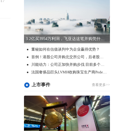
-17
3.2亿买3954万利润，飞亚达这笔并购凭什么让市场兴奋？
董秘如何在估值谈判中为企业赢得优势？
首例！港股公司并购北交所公司，后者股价大涨39%！
川能动力：公司正加快并购步伐 目前多个项目正在推进中
法国奢侈品巨头LVMH收购珠宝生产商Pedemonte
上市事件
查看更多>>