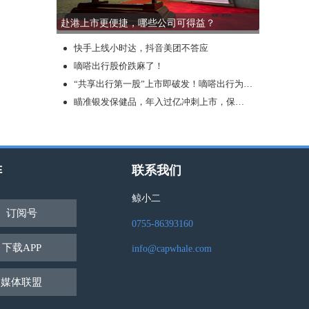
赴港上市更便捷，哪些公司可得益？
快手上线小时达，抖音美团不答应
嘀嗒出行股价跌麻了！
“共享出行第一股”上市即破发！嘀嗒出行为何不受宠？
瞄准银发保健品，年入过亿冲刺上市，保健品行业还有哪些新故事可讲？
阵
联系我们
鲸小二
订阅号
0755-86393160
下载APP
info@capwhale.com
媒体联盟