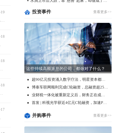
水滴上市后大跌，靠“慈善”起家，却做成了保险生意
投资事件
-19
查看更多>>
文 / 一灯 每年年末，都是裁员潮的高发时期。只是没想到连零售大鳄，都逃不过被“优化”的命运。 12月17日午间，阿里巴巴在港交所发布公告称，公司与另一...
-18
年的合作协议，居然会在履行不到一半的时间...
-18
这些持续高额派息的公司，都做对了什么？
招”。 12月12日，该公司发布公告称，其股票证券简称将由丸美股份（603983.SH）变更为丸美生物。图源...
超90亿元投资涌入数字疗法，明星资本都在怎么投？
-18
博泰车联网顺利完成C轮融资，总融资超25亿元
停牌后，却再也等不到复牌了。12月13日，港交所勒令克莉丝汀退市，退市时间为今年12月27日。这也意味着，接近13年的上市之路，克莉丝汀将宣告终结。
业财税一体化被重新定义后，财务正在成为数字化的“超级入口”
首发 | 科视光学获近4亿元C轮融资，加速PCB、光伏及半导体领域光刻项目量产
-17
并购事件
查看更多>>
日和19日，其A股股价累计大涨超10%，...