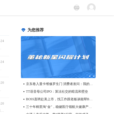
为您推荐
-24
市场预期，但利润跌势远超营收，以及下调第三财季的指引，给市场带来了一丝凉意。
-24
的汽车巨头，即使靠政治力量，在各个大洲砌起保护高墙，力保发达国家地区市场不被攻破，也无法挽救集团整体的业绩大降。
-20
京东卷入显卡维修罗生门 消费者发问：我的显卡到底在哪？
售最多100万股新股份予六名独立第三方投资者，配售所得款项净额将约为1.095亿港元。
TT语音母公司IPO：算法社交的暗流和壁垒
BOSS直聘赴美上市，找工作跟老板谈能帮BOSS直聘走多远？
-20
三十年棉里淘“金”，稳健医疗领航大健康产业新格局
最近全球知名的成人网站Onlyfans在国内解禁让网友们纷纷震惊，甚至微信都可以直接访问其官网。 网友们自发一传十十传百，Onlyfans的名号让网友们躁动不安。 &n