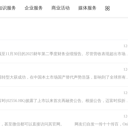
知识服务
企业服务
商业活动
媒体服务
12
美东时间12月19日,全球运动服装巨头耐克（NKE.US）公布了截至11月30日的2025财年第二季度财务业绩报告。尽管营收表现超出
12
2024年三季度，全球汽车行业剧烈动荡，中国汽车公司的新能源转型大获成功，在中国本土市场国产替代声势浩荡，影响到了全球所有的汽车公司的业绩。这些海外
12
12月18日早间，中国最大的营销和销售SaaS解决方案提供商迈富时(02556.HK)披露了上市以来首次再融资公告。根据公告，迈富时拟折让约0.45%配
12