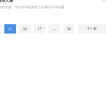
费用大增
12
者的矛盾、平台对司机的处罚不被认可等问题。
15
16
17
...
20
下一页