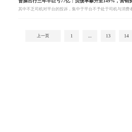
曹操出行三年半巨亏77亿：负债率攀升至149%，营销
其中不乏司机对平台的投诉，集中于平台不予处于司机与消费
1
...
13
14
上一页