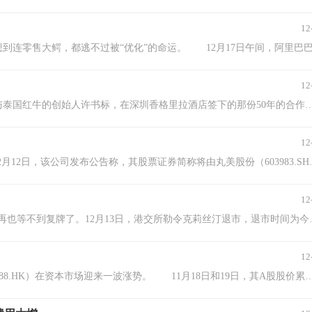
12
12
文 / 五行 70岁的严彬应该做梦都没想到，30年前，他与泰国红牛的创始人许书标，在深圳香格里拉酒店签下的那份50
12
文 / 七公 刚刚，丸美向资本市场放了个“大
12
港股“烘焙第一股”克莉丝汀(01210.HK)自去年4月初
12
文 / 八真 最近，沉寂已久的民生银行（60016.SH、01988.HK）在资本市场迎来一波涨势。 11月18