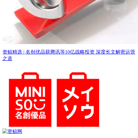
资鲸精选 | 名创优品获腾讯等10亿战略投资 深度长文解密运营
之道