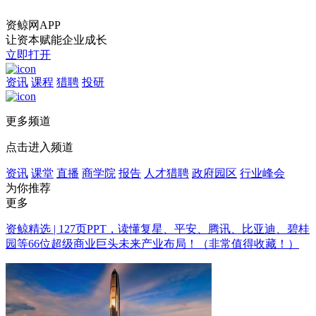
资鲸网APP
让资本赋能企业成长
立即打开
资讯
课程
猎聘
投研
更多频道
点击进入频道
资讯
课堂
直播
商学院
报告
人才猎聘
政府园区
行业峰会
为你推荐
更多
资鲸精选 | 127页PPT，读懂复星、平安、腾讯、比亚迪、碧桂
园等66位超级商业巨头未来产业布局！（非常值得收藏！）