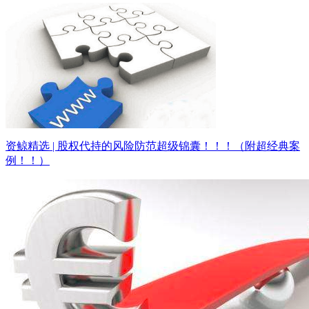
资鲸精选 | 股权代持的风险防范超级锦囊！！！（附超经典案
例！！）