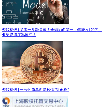
资鲸精选 | 又来一头独角兽！全球排名第一，年营收170亿，
业绩增速堪称疯狂！
资鲸精选 | 一分钟简单粗暴秒懂“科创板”