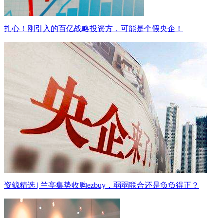
扎心！刚引入的百亿战略投资方，可能是个假央企！
资鲸精选 | 兰亭集势收购ezbuy，弱弱联合还是负负得正？