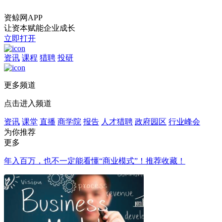
资鲸网APP
让资本赋能企业成长
立即打开
资讯
课程
猎聘
投研
更多频道
点击进入频道
资讯
课堂
直播
商学院
报告
人才猎聘
政府园区
行业峰会
为你推荐
更多
年入百万，也不一定能看懂“商业模式”！推荐收藏！