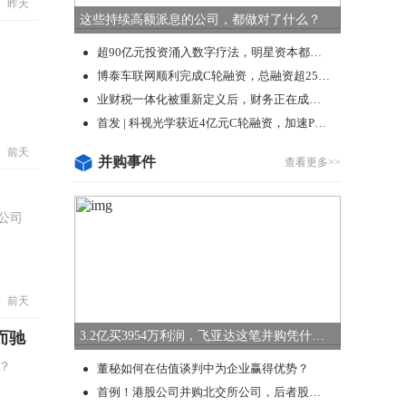
昨天
这些持续高额派息的公司，都做对了什么？
超90亿元投资涌入数字疗法，明星资本都在怎么投？
博泰车联网顺利完成C轮融资，总融资超25亿元
业财税一体化被重新定义后，财务正在成为数字化的“超级入口”
首发 | 科视光学获近4亿元C轮融资，加速PCB、光伏及半导体领域光刻项目量产
前天
并购事件
查看更多>>
公司
前天
而驰
3.2亿买3954万利润，飞亚达这笔并购凭什么让市场兴奋？
？
董秘如何在估值谈判中为企业赢得优势？
首例！港股公司并购北交所公司，后者股价大涨39%！