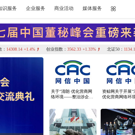
知识服务
企业服务
商业活动
媒体服务
14308.14
+1.4%
创业指数：
3562.33
+1.33%
北证50：
1134.18
+
关于“清朗·优化营商网
资鲸网关于开展“
络环境——整治涉企网
优化营商网络环
络‘黑嘴’”专项行动的治
治涉企网络‘黑嘴’
理公告
行动的公告