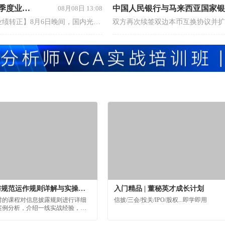
光伏行业底部到了？天合光能半年报喊出两个“底” 二季度业绩转正
中国人民银行与马来西亚国家银
08月08日 13:08
【光伏行业底部到了？天合光能半年报喊出两个“底” 二季度业绩转正】8月6日晚间，国内光伏龙头天合光能（688599.SH）在2026年半年度报告中对光伏行业的发展态势给出了一个总结。“2026年上半年，全球光伏行业在‘反内卷’政策组合拳持续落地、落后产能加速出清的驱动下，逐步告别深度调整期，呈现‘政策底夯实、价格底确认’的发展态势。”天合光能在公告中表示。记者注意到，类似的表述此前还并未在光伏行业龙头的公告中出现过。
信息披露与规范运作规则详解与实操【16小时课程打包】
入门精品 | 董秘英才成长计划
小时的课程对信息披露规则进行详细
信披/三会/投关/IPO/股权...即学即用
案例分析，介绍一线实战经验，提
运用规则的信披和规范运作管理方
全方位、深层次、有见地的掌握信