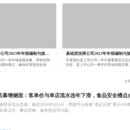
逻辑。
创新层挂牌公司2023年年报编制与披露重点问题讲解
提供一份年报披露攻略，帮助您精
年度报告是上市公司一年中最重要的法定
披露的要点，确保年度报告的准
内容，是上市公司一整年经营业绩最完整
透明。
直观的展现，也是投资者进行价值判断、
投资决策的重要依据；同时，年报编制质
直接反映了上市公司信
查
店暴增侧面：客单价与单店流水连年下滑，食品安全槽点
投诉无法忽视，截至2026年8月6日，黑猫平台检索“袁记云饺”显示410
后厨卫生、餐品异物、服务恶劣等问题。