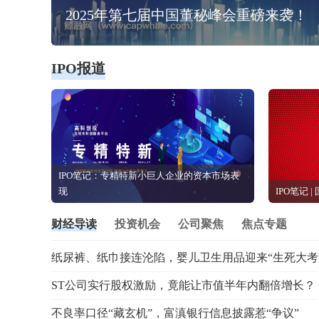
2025年第七届中国董秘峰会重磅来袭！
IPO报道
IPO笔记：专精特新小巨人企业的资本市场表
现
IPO笔记 
财经导读
投资机会
公司聚焦
焦点专题
纸尿裤、纸巾接连沦陷，婴儿卫生用品迎来“生死大考
ST公司实行股权激励，竟能让市值半年内翻倍增长？
不良率口径“藏玄机”，富滇银行信息披露惹“争议”