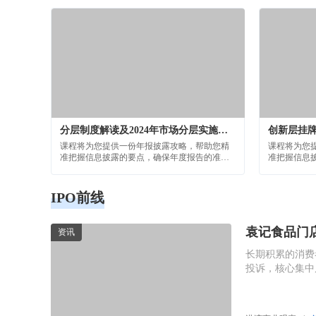
披合规管理
分层制度解读及2024年市场分层实施工作安排
课程将为您提供一份年报披露攻略，帮助您精
课程将为您
准把握信息披露的要点，确保年度报告的准
准把握信息
确、完整和透明。
确、完整和
IPO前线
袁记食品门
资讯
长期积累的消费者
投诉，核心集中