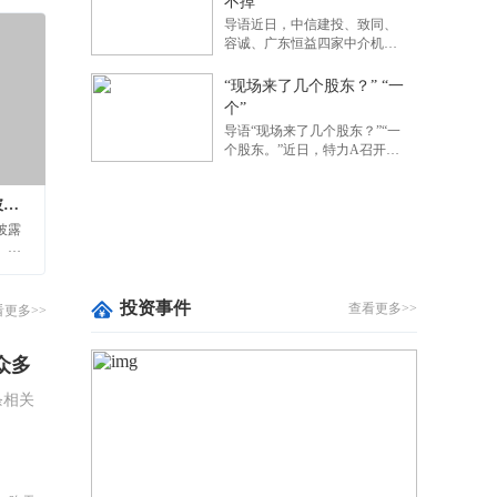
不掉
导语近日，中信建投、致同、
容诚、广东恒益四家中介机构
起诉紫晶存储案件确定将于6月
22日开庭，涉案被告多达48
“现场来了几个股东？” “一
家，涉案金额高达10.86亿元。
个”
这一则诉讼消息，再一...
导语“现场来了几个股东？”“一
个股东。”近日，特力A召开
2025年年度股东会。根据媒体
报道，整场会议现场参会人员
基础层挂牌公司2023年年报编制与披露重点问题讲解
仅9人。其中包括2名公司高
管、2名独立董事、2名...
披露
、最
做出
量也
投资事件
查看更多>>
看更多>>
众多
条相关