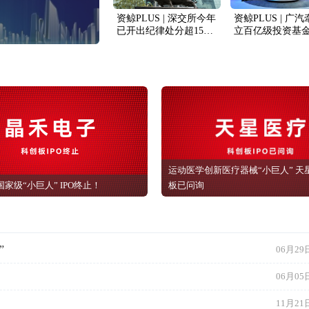
董秘俱乐部猎聘服务
资鲸PLUS | 深交所今年
资鲸PLUS | 广
已开出纪律处分超150
立百亿级投资基
份；预计2024年A股新
内44家上市公司
股将继续常态发行；九
37亿元回购；谛
天行歌完成超1亿元A轮
获超亿元B+轮融
融资
运动医学创新医疗器械“小巨人” 天
| 国家级“小巨人” IPO终止！
板已问询
”
06月29日
06月05日
11月21日