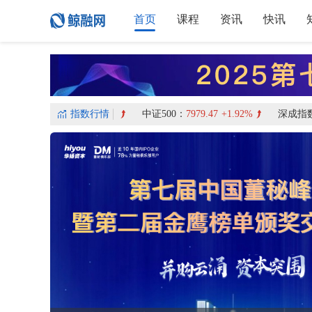
首页
课程
资讯
快讯
科创50：
1743.13
+2.46%
指数行情
中证500：
7979.47
+1.92%
深成指数：