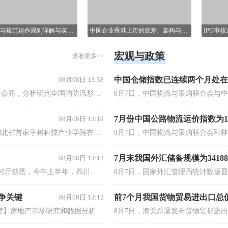
，互动答疑！
咖进行系
信息披露与规范运作规则详解与实操【16小时课程打包】
中国企业香港上市的统筹、架构与实施
IPO审
个小时的课程对信息披露规则
宏观与政策
解读，结合案例分析，介绍
本课程适合于那些想了解如何赴境外
查看更多>>
15+资
经验，提供高效合规运用规
上市的企业及那些正在策划境外上市
上市企业
和规范运作管理方案，让学
和已成功于境外上市的企业的经营
投融资、
、深层次、有见地的掌握信
者、管理者。
中国仓储指数已连续两个月处在
08月08日 13:38
理逻辑。
【水利部：全国13条河流仍维持超警】今天上午，水利部举行会商，分析研判全国的防汛形势，未来三天钱塘江、甬江、椒江、水阳江可能发生编号洪水。截至8月8日9时，黑龙江、内蒙古、河北、云南等地13条河流仍维持超警。8月8日至10日，受降雨影响，钱塘江、甬江、椒江、水阳江可能发生编号洪水，暴雨区内部分中小河流可能发生超警洪水；受上游来水影响，黑龙江干流抚远江段将超警，松花江干流及支流呼兰河、黑龙江干流同江至勤得利江段将维持超警。
7月份中国公路物流运价指数为10
08月08日 13:19
【湖北首家宇树科技产业学院成立】据湖北日报，8月7日，湖北省首家宇树科技产业学院在长江工程职业技术学院成立。据悉，“宇树科技产业学院”由宇树科技股份有限公司与长江工程职业技术学院共建，实行“企业专家任院长、校内教授任执行副院长”双院长制管理架构，聚焦机器人调试、运维、技术支持等市场紧缺岗位，精准培育紧缺人才。
08月08日 13:12
新华财经成都8月8日电（记者袁波）记者8日从四川省农业农村厅获悉，今年上半年，四川省农产品出口43.2亿元，同比增长5.9%。其中，干鲜瓜果及坚果出口4.7亿元，增长18.9%。近日，1200盒龙泉驿水蜜桃从成都市龙泉驿区出发，经“整车专运+产地直发”模式，48小时后登上香港百佳超市的货架。鲜桃易腐、保鲜期短，曾是外销的最大难题。
争关键
前7个月我国货物贸易进出口总值
08月08日 13:12
【下半年楼市结构性行情预计强化 差异化产品成房企竞争关键】房地产市场研究和数据分析机构普睿数智董事长丁祖昱7日在上海表示，上半年房地产市场延续结构性分化特征，行业并非简单进入总量恢复阶段，而是进入结构优化阶段，即核心城市、核心板块率先释放市场韧性，企业竞争逻辑正从规模扩张转向能力竞争。