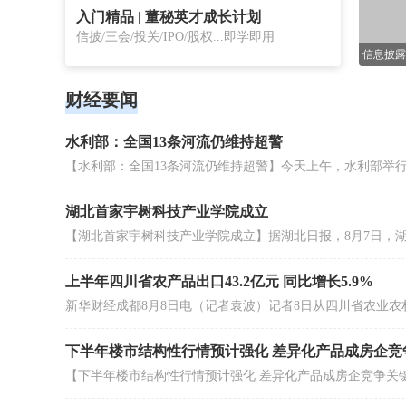
场2小时
入门精品 | 董秘英才成长计划
信披/三会/投关/IPO/股权...即学即用
通过16
财经要闻
进行详细
一线实战
则的信披
员全方位
水利部：全国13条河流仍维持超警
披合规管
湖北首家宇树科技产业学院成立
上半年四川省农产品出口43.2亿元 同比增长5.9%
下半年楼市结构性行情预计强化 差异化产品成房企竞