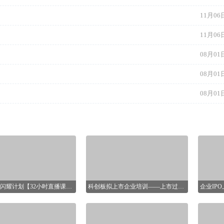
11月06日
11月06日
08月01日
08月01日
08月01日
董秘新星闪耀计划【32小时直播课程】
科创板拟上市企业培训——上市过程问题解决：科创板上市的法律事务
企业IP
16节课
，每月4场，一共16场，每
基小律——IPO系列课程
及重点问