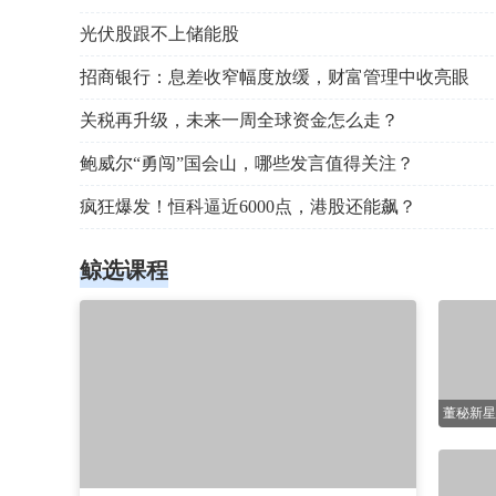
光伏股跟不上储能股
招商银行：息差收窄幅度放缓，财富管理中收亮眼
关税再升级，未来一周全球资金怎么走？
鲍威尔“勇闯”国会山，哪些发言值得关注？
疯狂爆发！恒科逼近6000点，港股还能飙？
鲸选课程
连续直播