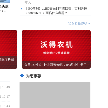
昨天
汽牵头成
【IPO前哨】从BD高光到亏损回归，百利天恒
金；年
（688506.SH）面临什么考题？
拟斥资
昨天
声科技
太古：老钱的体面与烦恼
资
昨天
【IPO追踪】优博控股（08529.HK）发盈喜，
股价一柱擎天，涨近30%！
昨天
政企产渠四方聚力 雀巢专业餐饮携手延吉共推
米酒产业新范式
昨天
星医疗科创
礼邦医药AP301新药上市申请获国家药监局受
每日IPO报道 | 计划融资60亿，IPO终止注册了
理
昨天
为您推荐
14城联动，世茂商娱88好世节携手国民品牌大
白兔开启「甜蜜好世」
昨天
 13:49
主业疲软、结构性矛盾掣肘，苏垦农发中报再
 19:17
现“营利双降”
昨天
 15:43
【盈警】绿心集团(00094.HK)料中期净亏损同