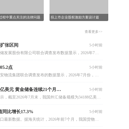
是多少，企业欠了多少债，企业赚了
统解析。
浙江证监局对财通证券股份有限公司采取出具
多少钱，企业还有多少钱(现金)等核
心秘密。
警示函措施
昨天
核过程中重点关注的法律问题
拟上市企业股权激励方案设计篇
查看更多>>
本市场法律服务经验，擅长拟
股权架构搭建、股权激励、
企业上市等法律业务。
扩张区间
5小时前
8月7日，中国物流与采购联合会与中储发展股份有限公司联合调查发布数据显示，2026年7月份，中国仓储指数为50.3%，较6月份回升0.1个百分点，连续两个月运行在扩张区间。
5.2点
5小时前
8月7日，中国物流与采购联合会和林安物流集团联合调查发布的数据显示，2026年7月份，中国公路物流运价指数为105.2点，同比回升0.15%。从月内看，第一周、第五周运价指数环比回升，第二周、第三周、第四周运价指数环比回落。
7月末我国外汇储备规模为34188亿美元 黄金储备连续21个月增加
5小时前
8月7日，国家外汇管理局统计数据显示，截至2026年7月末，我国外汇储备规模为34188亿美元，较6月末上升25亿美元，升幅为0.07%。
同比增长17.3%
5小时前
8月7日，海关总署发布货物贸易进出口最新数据。据海关统计，2026年前7个月，我国货物贸易进出口总值30.13万亿元人民币，同比（下同）增长17.3%。其中，出口17.44万亿元，增长14%；进口12.69万亿元，增长22%。