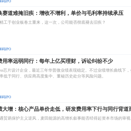
解码IPO
换赛道难掩旧疾：增收不增利，单价与毛利率持续承压
精工于创业板卷土重来，这一次，公司能否彻底褪去旧疾？
解码IPO
费用率远弱同行：每年上亿买理财，诉讼纠纷不少
bless芯片设计企业，最近三年华普微业绩表现稳定。不过业绩增长曲线下，
率低于同行、供应商高度集中、董秘历史处分等风险问题。
解码IPO
绩大增：核心产品单价走低，研发费用率下行与同行背道
遇贸易保护主义逆风，麦田能源的高增长叙事能否经得起资本市场的审视