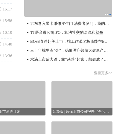
比收窄不少于85%
 16:17
昨天
德适-B(02526.HK)中期归母净亏损扩大至
 15:58
5588.3万元
京东卷入显卡维修罗生门 消费者发问：我的显卡到底在哪？
昨天
 16:19
TT语音母公司IPO：算法社交的暗流和壁垒
了不起的油橄榄叶：安修泽陇南溯源，解构1瓶
精华背后的科学与信仰
BOSS直聘赴美上市，找工作跟老板谈能帮BOSS直聘走多远？
 14:48
昨天
三十年棉里淘“金”，稳健医疗领航大健康产业新格局
香港金管局：7月底官方外汇储备资产为4478亿
 13:36
美元
水滴上市后大跌，靠“慈善”起家，却做成了保险生意
昨天
宝龙地产(01238.HK)7月合约销售额约5.5亿元
查看更多>>
昨天
科金明IPO：募资额缩水、补流项目被砍，核心
产品增长失速，北美市场遇冷
昨天
【盈警】中庆股份(01855.HK)料中期除税后亏
损500万至2000万元
O上市通关计划
音频版 | 读懂上市公司报告（全40节）
昨天
人们往往以为上市公司报告就是一些
FMS 2026｜江波龙首席科学家陈健博士：存储
枯燥的数字，殊不知里面其实蕴藏了
Foundry模式赋能端侧AI
程，聚焦全面注册制IPO实务
许多秘密。它可以告诉你企业的资产
昨天
题，特邀上市董秘、行业大