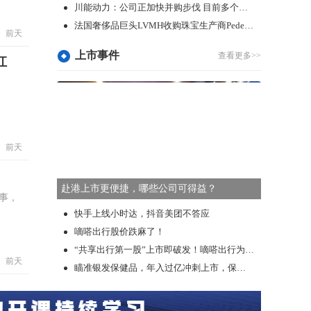
川能动力：公司正加快并购步伐 目前多个项目正在推进中
法国奢侈品巨头LVMH收购珠宝生产商Pedemonte
前天
上市事件
查看更多>>
讧
前天
赴港上市更便捷，哪些公司可得益？
事，
快手上线小时达，抖音美团不答应
嘀嗒出行股价跌麻了！
“共享出行第一股”上市即破发！嘀嗒出行为何不受宠？
前天
瞄准银发保健品，年入过亿冲刺上市，保健品行业还有哪些新故事可讲？