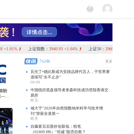
1.01%
上证指数：
3940.93
+1.04%
上证50：
2960.94
+1.4%
7x24h
更多
瓦伦丁•德比斯成为安踏品牌代言人，于世界赛
道续写"永不止步"
08-08
中国线控底盘领导者拿森科技成功登陆香港交
清朗·
易所
境—整
昨天
”专项
城大于“2026年自然指数纳米科学与技术增
刊”荣获全港第一
昨天
自爆家丑后股价创新低：粉笔
（02469.HK）“坦诚”能否自救？