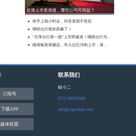
赴港上市更便捷，哪些公司可得益？
快手上线小时达，抖音美团不答应
嘀嗒出行股价跌麻了！
“共享出行第一股”上市即破发！嘀嗒出行为何不受宠？
瞄准银发保健品，年入过亿冲刺上市，保健品行业还有哪些新故事可讲？
阵
联系我们
鲸小二
订阅号
0755-86393160
下载APP
info@capwhale.com
媒体联盟