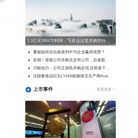
-01
出具的第一轮问询函进行了回复。...
3.2亿买3954万利润，飞亚达这笔并购凭什么让市场兴奋？
董秘如何在估值谈判中为企业赢得优势？
首例！港股公司并购北交所公司，后者股价大涨39%！
川能动力：公司正加快并购步伐 目前多个项目正在推进中
法国奢侈品巨头LVMH收购珠宝生产商Pedemonte
上市事件
查看更多>>