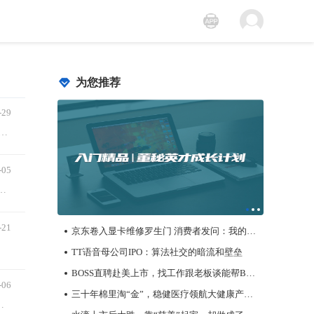
为您推荐
-29
宝爸宝妈被一则“纸尿裤”新闻搞崩了心态，事情还未完结，中国消费品质量安全促进会，抽检了21款婴儿手口湿巾，结果20款检出重金属...
-05
授予期权第一个行权期行权条件成就公告》，引发了我对董秘的资本运作中股权激励价值的思考。一家曾经历风险、...
-21
京东卷入显卡维修罗生门 消费者发问：我的显卡到底在哪？
TT语音母公司IPO：算法社交的暗流和壁垒
BOSS直聘赴美上市，找工作跟老板谈能帮BOSS直聘走多远？
-06
三十年棉里淘“金”，稳健医疗领航大健康产业新格局
，不再要求光伏强制配储后，大家预测储能的刚性需求进一步下行，但Q3以来，储能电池竟然变成爆单，一芯难求，颠覆了很多人的认知。&nb