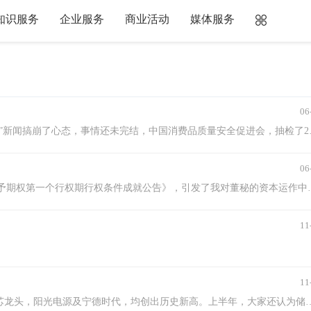
知识服务
企业服务
商业活动
媒体服务
06
一波未平，一波又起。端午之前，全国
06
导读*5月18日，ST八菱发布《第一期股票期权激励计划首次
11
11
最近数周，电新行业的上涨成为了一道新的风景线，储能及电芯龙头，阳光电源及宁德时代，均创出历史新高。上半年，大家还认为储能跟光伏一样，在恶意内卷，光储作为储能最大的应用场景