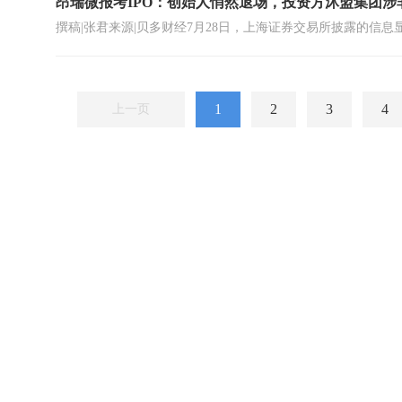
昂瑞微报考IPO：创始人悄然退场，投资方沐盟集团涉
1
2
3
4
上一页