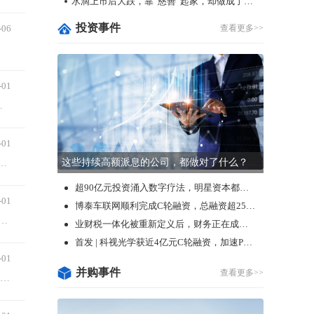
水滴上市后大跌，靠“慈善”起家，却做成了保险生意
投资事件
-06
查看更多>>
-01
策。他还表示会在周二或周三公布可能立即生效的对等关税，适用于所有国家。
-01
这些持续高额派息的公司，都做对了什么？
美国政府开启了大裁员，据悉有6.5万公务员被砸掉了“饭碗”，涉及多个政府部门。然而，事情到此并未结束。在特朗普和马斯克的“枪口”之下，教育部、美联储等部门似乎也不再安全。
超90亿元投资涌入数字疗法，明星资本都在怎么投？
-01
博泰车联网顺利完成C轮融资，总融资超25亿元
金大力支持的港股市场却在“接着奏乐接着舞”，吸引了投资者的广泛关注。2月26日，恒指大涨3.27%，恒生科技指数更是飙升4.47%，逼近6000点，并创下阶段性新高。
业财税一体化被重新定义后，财务正在成为数字化的“超级入口”
首发 | 科视光学获近4亿元C轮融资，加速PCB、光伏及半导体领域光刻项目量产
-01
并购事件
查看更多>>
撰稿|多客来源|贝多财经“真假卡钳”风波持续发酵下，东风奕派终于“坐不住”了。近日，东风奕派就外界对其旗下eπ007车型有关卡钳部件的产品描述问题进行了详细说明...