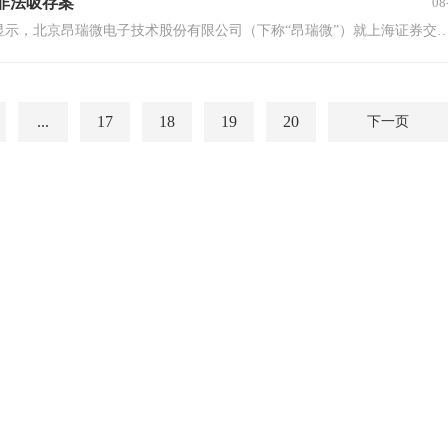
非法吸存案
08
撰稿|张君来源|贝多财经7月28日，上海证券交易所披露的信息显示，北京昂瑞微电子技术股份有限公司（下称“昂瑞微”）就上海证券交易所
...
17
18
19
20
下一页