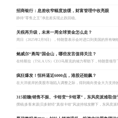
招商银行：息差收窄幅度放缓，财富管理中收亮眼
静待“零售之王”净息差实现止跌回稳。
关税再升级，未来一周全球资金怎么走？
鲍威尔“勇闯”国会山，哪些发言值得关注？
疯狂爆发！恒科逼近6000点，港股还能飙？
315前瞻|销售不振、卡钳变“卡钳罩”，东风奕派难取