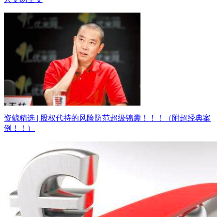
资鲸精选 | 股权代持的风险防范超级锦囊！！！（附超经典案
例！！）