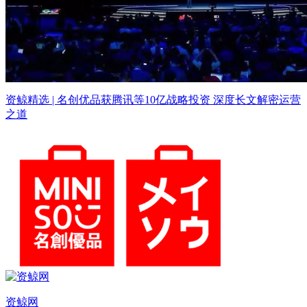
资鲸精选 | 名创优品获腾讯等10亿战略投资 深度长文解密运营
之道
资鲸网