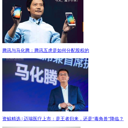
腾讯与马化腾：腾讯五虎是如何分配股权的
资鲸精选 | 迈瑞医疗上市：是王者归来，还是“毒角兽”降临？