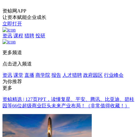
资鲸网APP
让资本赋能企业成长
立即打开
资讯
课程
猎聘
投研
更多频道
点击进入频道
资讯
课堂
直播
商学院
报告
人才猎聘
政府园区
行业峰会
为你推荐
更多
资鲸精选 | 127页PPT，读懂复星、平安、腾讯、比亚迪、碧桂
园等66位超级商业巨头未来产业布局！（非常值得收藏！）