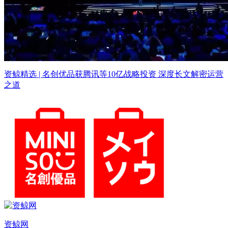
资鲸精选 | 名创优品获腾讯等10亿战略投资 深度长文解密运营
之道
资鲸网