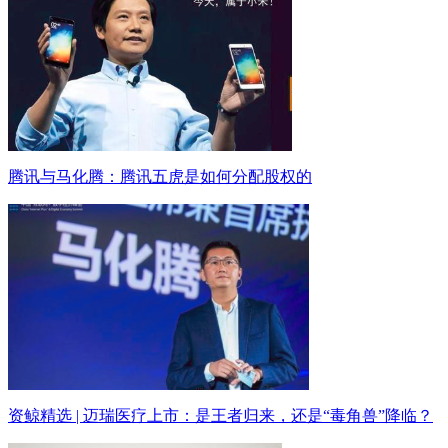
腾讯与马化腾：腾讯五虎是如何分配股权的
资鲸精选 | 迈瑞医疗上市：是王者归来，还是“毒角兽”降临？