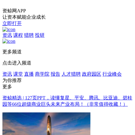
资鲸网APP
让资本赋能企业成长
立即打开
资讯
课程
猎聘
投研
更多频道
点击进入频道
资讯
课堂
直播
商学院
报告
人才猎聘
政府园区
行业峰会
为你推荐
更多
资鲸精选 | 127页PPT，读懂复星、平安、腾讯、比亚迪、碧桂
园等66位超级商业巨头未来产业布局！（非常值得收藏！）