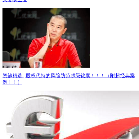
资鲸精选 | 股权代持的风险防范超级锦囊！！！（附超经典案
例！！）