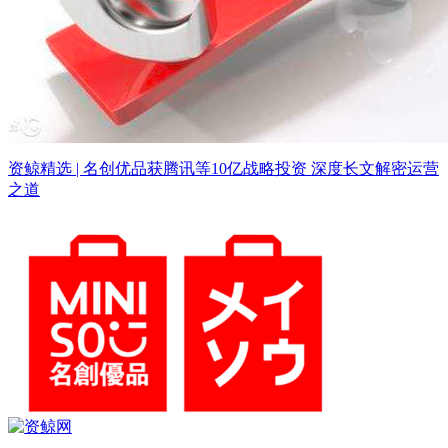
资鲸精选 | 名创优品获腾讯等10亿战略投资 深度长文解密运营
之道