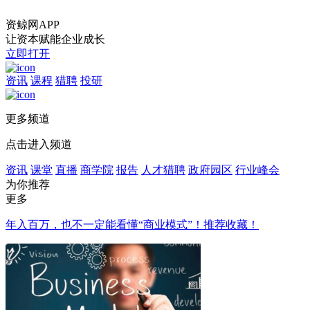
资鲸网APP
让资本赋能企业成长
立即打开
资讯
课程
猎聘
投研
更多频道
点击进入频道
资讯
课堂
直播
商学院
报告
人才猎聘
政府园区
行业峰会
为你推荐
更多
年入百万，也不一定能看懂“商业模式”！推荐收藏！