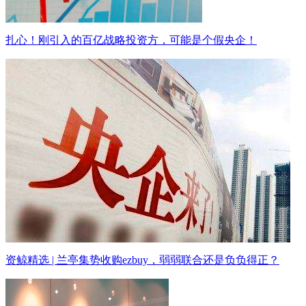
扎心！刚引入的百亿战略投资方，可能是个假央企！
资鲸精选 | 兰亭集势收购ezbuy，弱弱联合还是负负得正？