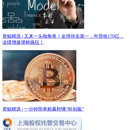
资鲸精选 | 又来一头独角兽！全球排名第一，年营收170亿，
业绩增速堪称疯狂！
资鲸精选 | 一分钟简单粗暴秒懂“科创板”