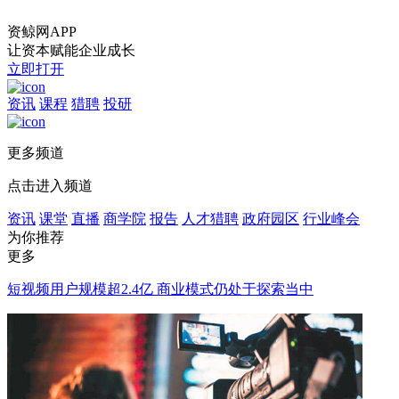
资鲸网APP
让资本赋能企业成长
立即打开
资讯
课程
猎聘
投研
更多频道
点击进入频道
资讯
课堂
直播
商学院
报告
人才猎聘
政府园区
行业峰会
为你推荐
更多
短视频用户规模超2.4亿 商业模式仍处于探索当中