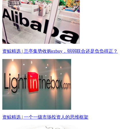
资鲸精选 | 兰亭集势收购ezbuy，弱弱联合还是负负得正？
资鲸精选 | 一个一级市场投资人的思维框架