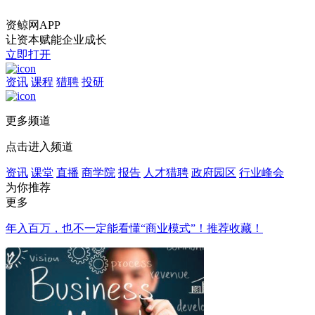
资鲸网APP
让资本赋能企业成长
立即打开
资讯
课程
猎聘
投研
更多频道
点击进入频道
资讯
课堂
直播
商学院
报告
人才猎聘
政府园区
行业峰会
为你推荐
更多
年入百万，也不一定能看懂“商业模式”！推荐收藏！