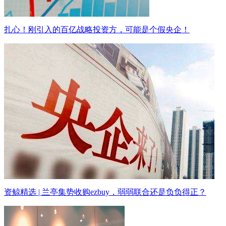
扎心！刚引入的百亿战略投资方，可能是个假央企！
资鲸精选 | 兰亭集势收购ezbuy，弱弱联合还是负负得正？