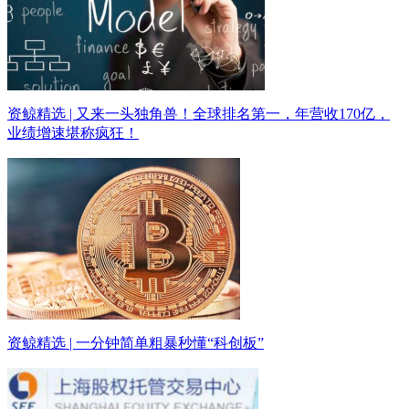
资鲸精选 | 又来一头独角兽！全球排名第一，年营收170亿，
业绩增速堪称疯狂！
资鲸精选 | 一分钟简单粗暴秒懂“科创板”