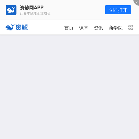
资鲸网APP
立即打开
让资本赋能企业成长
更多频道
点击进入频道
首页
课堂
资讯
商学院
资讯
课堂
直播
商学院
报告
人才猎聘
政府园区
行业峰会
为你推荐
更多
年入百万，也不一定能看懂“商业
模式”！推荐收藏！
资鲸精选 | 又来一头独角兽！全球
排名第一，年营收170亿，业绩增
速堪称疯狂！