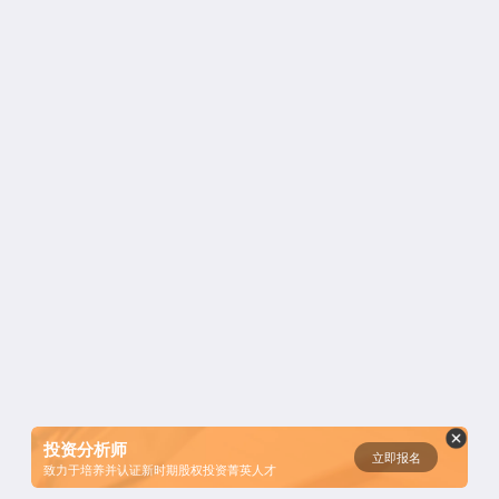
资鲸精选 | 一分钟简单粗暴秒懂“科
创板”
短视频用户规模超2.4亿 商业模式
仍处于探索当中
腾讯与马化腾：腾讯五虎是如何分
配股权的
资鲸精选 | IPO并购案例深度解读-
从富士康、明匠智能、Daintree说
投资分析师
立即报名
起
致力于培养并认证新时期股权投资菁英人才