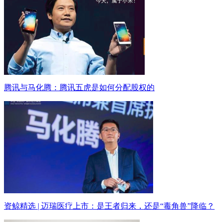
腾讯与马化腾：腾讯五虎是如何分配股权的
资鲸精选 | 迈瑞医疗上市：是王者归来，还是“毒角兽”降临？