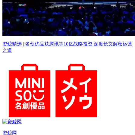
资鲸精选 | 名创优品获腾讯等10亿战略投资 深度长文解密运营
之道
资鲸网