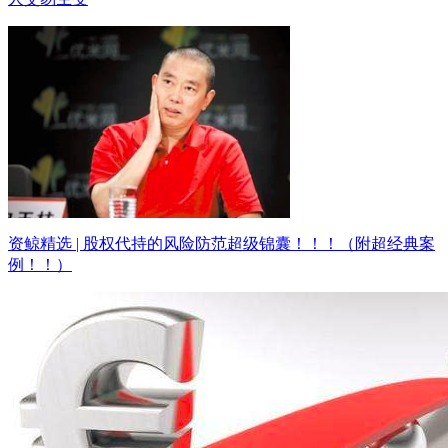
资鲸精选 | 股权代持的风险防范超级锦囊！！！（附超经典案
例！！）