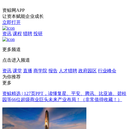
资鲸网APP
让资本赋能企业成长
立即打开
资讯
课程
猎聘
投研
更多频道
点击进入频道
资讯
课堂
直播
商学院
报告
人才猎聘
政府园区
行业峰会
为你推荐
更多
资鲸精选 | 127页PPT，读懂复星、平安、腾讯、比亚迪、碧桂
园等66位超级商业巨头未来产业布局！（非常值得收藏！）