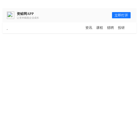
资鲸网APP
立即打开
让资本赋能企业成长
更多频道
点击进入频道
资讯
课程
猎聘
投研
资讯
课堂
直播
商学院
报告
人才猎聘
政府园区
行业峰会
为你推荐
更多
资鲸精选 | 127页PPT，读懂复
星、平安、腾讯、比亚迪、碧桂
园等66位超级商业巨头未来产业
布局！（非常值得收藏！）
年入百万，也不一定能看懂“商业
模式”！推荐收藏！
资鲸精选 | 小米同股不同权的股权
设计和雷军对公司的控制权