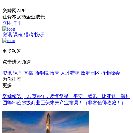
资鲸网APP
让资本赋能企业成长
立即打开
资讯
课程
猎聘
投研
更多频道
点击进入频道
资讯
课堂
直播
商学院
报告
人才猎聘
政府园区
行业峰会
为你推荐
更多
资鲸精选 | 127页PPT，读懂复星、平安、腾讯、比亚迪、碧桂
园等66位超级商业巨头未来产业布局！（非常值得收藏！）