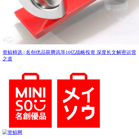
资鲸精选 | 名创优品获腾讯等10亿战略投资 深度长文解密运营
之道