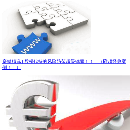
资鲸精选 | 股权代持的风险防范超级锦囊！！！（附超经典案
例！！）