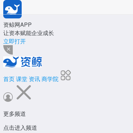
*
公司名称
*
姓名
资鲸网APP
让资本赋能企业成长
*
职位
立即打开
资鲸网
*
手机号码
*
验证码
首页
课堂
资讯
商学院
确定
投资分析师
致力于培养并认证新时期股权投资菁英人才
更多频道
活动
立即报名
点击进入频道