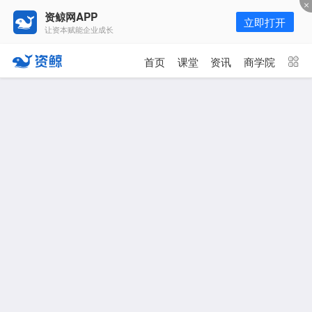
资鲸网APP
立即打开
让资本赋能企业成长
更多频道
点击进入频道
首页
课堂
资讯
商学院
资讯
课堂
直播
商学院
报告
人才猎聘
政府园区
行业峰会
为你推荐
更多
资鲸精选 | 127页PPT，读懂复
星、平安、腾讯、比亚迪、碧桂园
等66位超级商业巨头未来产业布
局！（非常值得收藏！）
年入百万，也不一定能看懂“商业
模式”！推荐收藏！