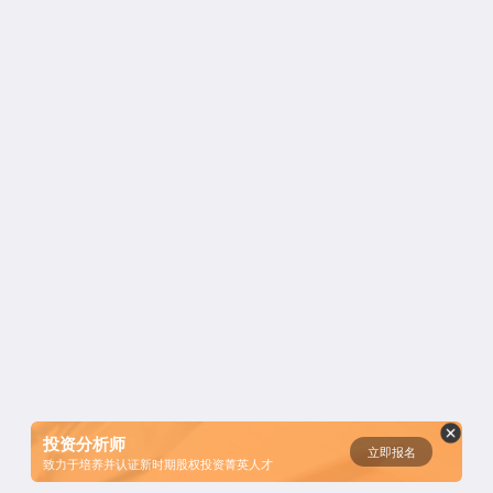
资鲸精选 | 迈瑞医疗上市：是王者
归来，还是“毒角兽”降临？
短视频用户规模超2.4亿 商业模式
仍处于探索当中
腾讯与马化腾：腾讯五虎是如何分
配股权的
资鲸精选 | Airbnb天使轮融资BP只
有这14页，但足以打动投资人
投资分析师
立即报名
致力于培养并认证新时期股权投资菁英人才