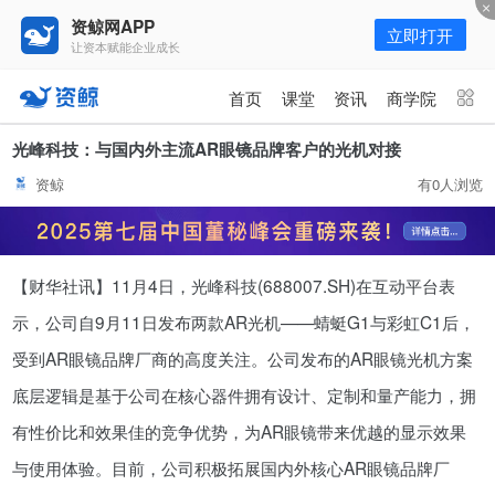
资鲸网APP
立即打开
让资本赋能企业成长
更多频道
点击进入频道
首页
课堂
资讯
商学院
资讯
课堂
直播
商学院
光峰科技：与国内外主流AR眼镜品牌客户的光机对接
资鲸
有0人浏览
报告
人才猎聘
政府园区
行业峰会
为你推荐
更多
【财华社讯】11月4日，光峰科技(688007.SH)在互动平台表
资鲸精选 | 127页PPT，读懂复
星、平安、腾讯、比亚迪、碧桂园
示，公司自9月11日发布两款AR光机——蜻蜓G1与彩虹C1后，
等66位超级商业巨头未来产业布
11-01
受到AR眼镜品牌厂商的高度关注。公司发布的AR眼镜光机方案
局！（非常值得收藏！）
底层逻辑是基于公司在核心器件拥有设计、定制和量产能力，拥
年入百万，也不一定能看懂“商业
有性价比和效果佳的竞争优势，为AR眼镜带来优越的显示效果
模式”！推荐收藏！
与使用体验。目前，公司积极拓展国内外核心AR眼镜品牌厂
08-02