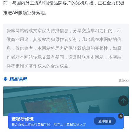
商，与国内外主流AR眼镜品牌客户的光机对接，正在全力积极
资鲸精选 | 迈瑞医疗上市：是王者
推进AR眼镜业务落地。
归来，还是“毒角兽”降临？
09-29
资鲸网站转载文章仅为传播信息，分享交流学习之目的，不
做商业用途，其版权均归原作者所有；凡出现在本网站的信
短视频用户规模超2.4亿 商业模式
息，仅供参考，本网站将尽力确保转载信息的完整性，如原
仍处于探索当中
作者对本网站转载文章有疑问，请及时联系本网站，本网站
07-24
将积极维护著作权人的合法权益。
腾讯与马化腾：腾讯五虎是如何分
精品课程
更多>>
配股权的
08-01
资鲸精选 | Airbnb天使轮融资BP只
有这14页，但足以打动投资人
董秘研修班
立即报名
0
[]
整合百位上市公司董秘导师，培养上千董秘实操人才
11-21