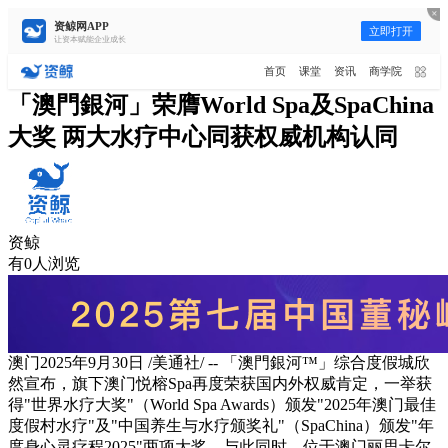
资鲸网APP
立即打开
让资本赋能企业成长
更多频道
点击进入频道
首页
课堂
资讯
商学院
资讯
课堂
直播
商学院
报告
人才猎聘
「澳門銀河」荣膺World Spa及SpaChina
大奖 两大水疗中心同获权威机构认同
政府园区
行业峰会
为你推荐
更多
资鲸精选 | 127页PPT，读懂复
星、平安、腾讯、比亚迪、碧桂
园等66位超级商业巨头未来产业
11-01
资鲸
布局！（非常值得收藏！）
有0人浏览
年入百万，也不一定能看懂“商业
模式”！推荐收藏！
08-02
澳门
2025年9月30日
/美通社/ -- 「澳門銀河™」综合度假城欣
资鲸精选 | 迈瑞医疗上市：是王者
归来，还是“毒角兽”降临？
然宣布，旗下澳门悦榕Spa再度荣获国内外权威肯定，一举获
09-29
得"世界水疗大奖"（World Spa Awards）颁发"2025年澳门最佳
度假村水疗"及"中国养生与水疗颁奖礼"（SpaChina）颁发"年
短视频用户规模超2.4亿 商业模式
度身心灵疗程2025"两项
大奖
。与此同时，位于澳门丽思卡尔