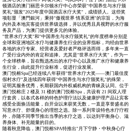
仍处于探索当中
顿酒店的澳门丽思卡尔顿水疗中心亦荣获"中国养生与水疗颁
07-24
奖礼"颁发"2025年度中国酒店水疗大奖"，成绩骄人。这些
奖
项
彰显「澳門銀河」秉持"傲视世界 情系亚洲"的宗旨，为海
腾讯与马化腾：腾讯五虎是如何
内外及本地宾客提供世界级选择，并以优秀且具视野的水疗服
分配股权的
务及产品，为澳门提供更多元的体验。
08-01
"世界水疗大奖"和"中国养生与水疗颁奖礼"的年度榜单分别是
全球和亚洲地区水疗与健康养生行业的业界指标，均经由世界
资鲸精选 | Airbnb天使轮融资BP只
各地的水疗专家、经营者及爱好者严格评选而得，多年来一直
有这14页，但足以打动投资人
广受行业内外的肯定和追捧。尤其是"世界水疗大奖"，作为一
11-21
个全球榜单，旨在甄选杰出的水疗中心以及推广水疗和健康养
生行业，由此提升行业标准，促进行业发展。
亿兆生物：本是一项技术，我却
澳门悦榕Spa已经连续八年获得"世界水疗大奖——澳门最佳度
把它设计成平台
假村水疗"及连续四年获得"中国养生与水疗颁奖礼"的殊荣，
07-25
证明其服务优秀，长期获国内外权威机构的青睐及认同。位于
澳门悦榕庄 2 楼及 31 楼的澳门悦榕Spa，共设有 21 间双人理
资鲸精选 | 一个一级市场投资人的
疗套房，以各式各样的特色护理疗法以及健康护理产品让宾客
思维框架
感受全面焕活能量，自开业以来获奖无数，一直是享誉盛名的
09-11
写意水疗、舒缓身心的理想之选。除一系列常设特色水疗疗程
外，亦随不同季节推出当季的水疗之选，以达到平衡身心、滋
资鲸精选 | 股权代持的风险防范超
级锦囊！！！（附超经典案
养身体、补充能量的目的。
例！！）
随着秋意降临，澳门悦榕SPA特推出"月下宁静・中秋身心疗
10-26