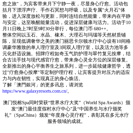
愈之旅"，为宾客带来月下宁静一夜，尽显身心疗愈。活动包
括月下漂浮声疗、手作石冥想与呼吸，以及专属"火月石"体
资鲸精选 | 名创优品获腾讯等10亿
战略投资 深度长文解密运营之道
验，进入深度放松与更新，同时连结自然能量，带来内在平静
09-30
与安定，达至唤醒能量流动，促进深层健康与活力。活动于10
月11日晚上7时至9时30分举行，每位澳门币 680++。
整体空间以玉石、水晶、橡木、大理石与玛瑙等天然材质铺
陈，呈现低调奢华之美的澳门丽思卡尔顿水疗中心设有10间格
调豪华雅致的单人理疗室及3间双人理疗室，以及活力池等多
元化舒适设施。招牌疗程如奇玉气韵护理与翠竹复元按摩，结
合古法手技与现代感官疗愈，带来身心灵全方位的深层修复。
全新推出的身心平衡养生之旅系列，进一步延续健康哲学，透
过"疗愈身心按摩"等定制护理疗程，让宾客提升对压力的适应
力与内在韧性，实现真正的身心焕活。
了解「澳門銀河」的更多讯息，请浏览
https://www.galaxyresorts.com.cn/
。
澳门悦榕Spa同时荣获“世界水疗大奖”（World Spa Awards）颁
发“澳门最佳度假村水疗中心”及“中国养生与水疗颁奖
礼”（SpaChina）颁发“年度身心灵疗程”，表彰其在多元水疗
服务领域的成就。