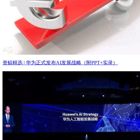
资鲸精选 | 华为正式发布AI发展战略（附PPT+实录）