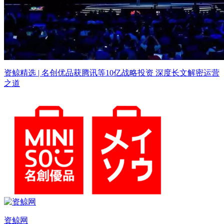
资鲸精选 | 名创优品获腾讯等10亿战略投资 深度长文解密运营
之道
资鲸网