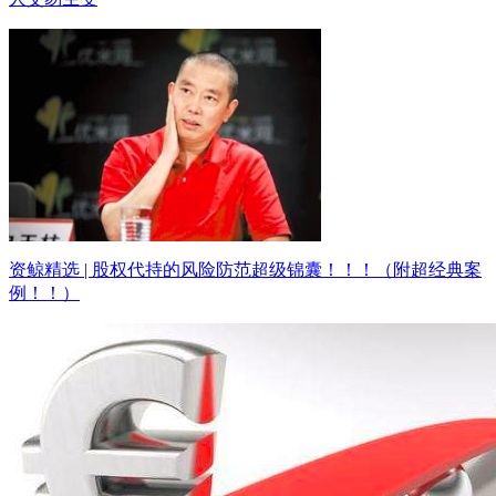
资鲸精选 | 股权代持的风险防范超级锦囊！！！（附超经典案
例！！）