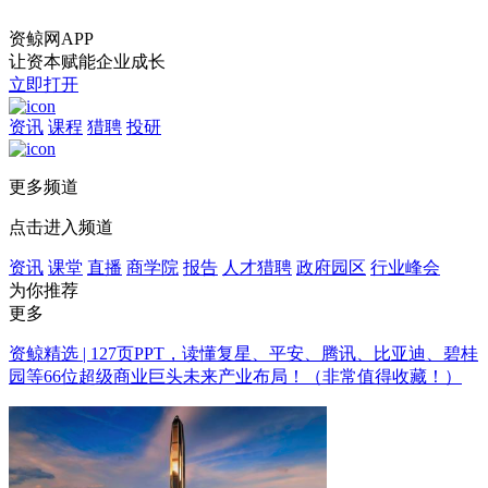
资鲸网APP
让资本赋能企业成长
立即打开
资讯
课程
猎聘
投研
更多频道
点击进入频道
资讯
课堂
直播
商学院
报告
人才猎聘
政府园区
行业峰会
为你推荐
更多
资鲸精选 | 127页PPT，读懂复星、平安、腾讯、比亚迪、碧桂
园等66位超级商业巨头未来产业布局！（非常值得收藏！）