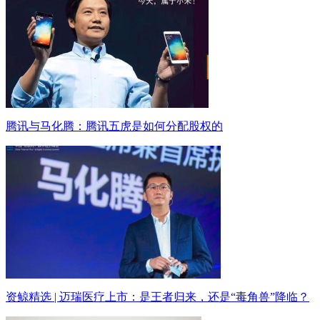
腾讯与马化腾：腾讯五虎是如何分配股权的
资鲸精选 | 迈瑞医疗上市：是王者归来，还是“毒角兽”降临？