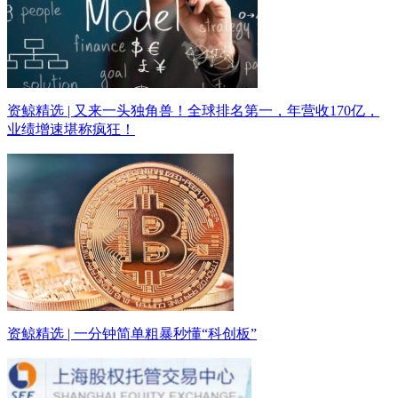
资鲸精选 | 又来一头独角兽！全球排名第一，年营收170亿，
业绩增速堪称疯狂！
资鲸精选 | 一分钟简单粗暴秒懂“科创板”