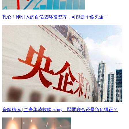
扎心！刚引入的百亿战略投资方，可能是个假央企！
资鲸精选 | 兰亭集势收购ezbuy，弱弱联合还是负负得正？