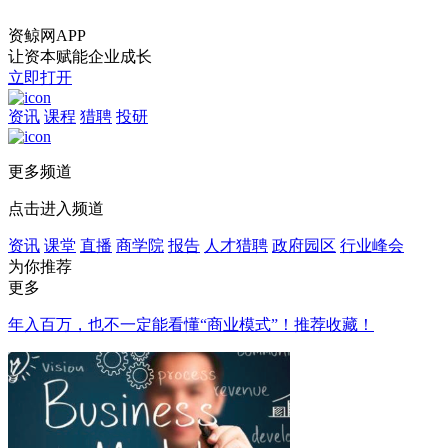
资鲸网APP
让资本赋能企业成长
立即打开
资讯
课程
猎聘
投研
更多频道
点击进入频道
资讯
课堂
直播
商学院
报告
人才猎聘
政府园区
行业峰会
为你推荐
更多
年入百万，也不一定能看懂“商业模式”！推荐收藏！