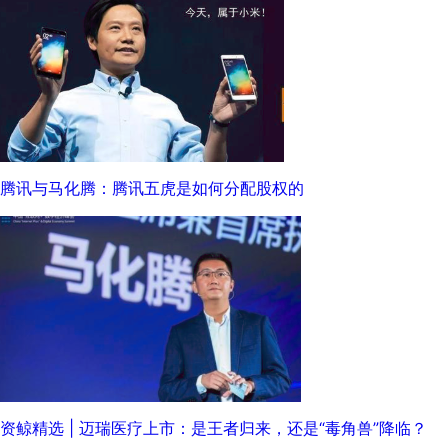
腾讯与马化腾：腾讯五虎是如何分配股权的
资鲸精选 | 迈瑞医疗上市：是王者归来，还是“毒角兽”降临？