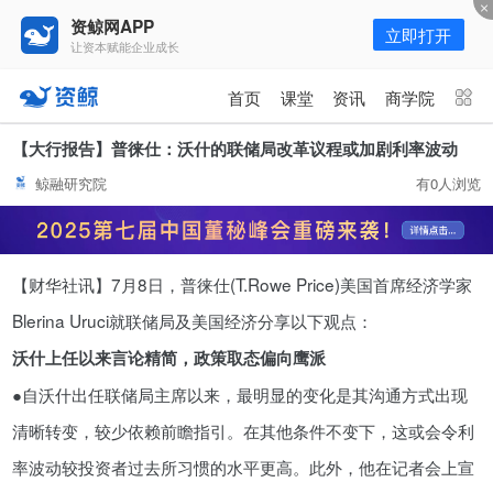
资鲸网APP
立即打开
让资本赋能企业成长
更多频道
点击进入频道
首页
课堂
资讯
商学院
资讯
课堂
直播
商学院
【大行报告】普徕仕：沃什的联储局改革议程或加剧利率波动
鲸融研究院
有0人浏览
报告
人才猎聘
政府园区
行业峰会
为你推荐
更多
【财华社讯】7月8日，普徕仕(T.Rowe Price)美国首席经济学家
资鲸精选 | 127页PPT，读懂复
星、平安、腾讯、比亚迪、碧桂园
Blerina Uruci就联储局及美国经济分享以下观点：
等66位超级商业巨头未来产业布
11-01
沃什上任以来言论精简，政策取态偏向鹰派
局！（非常值得收藏！）
●自沃什出任联储局主席以来，最明显的变化是其沟通方式出现
腾讯与马化腾：腾讯五虎是如何分
清晰转变，较少依赖前瞻指引。在其他条件不变下，这或会令利
配股权的
率波动较投资者过去所习惯的水平更高。此外，他在记者会上宣
08-01