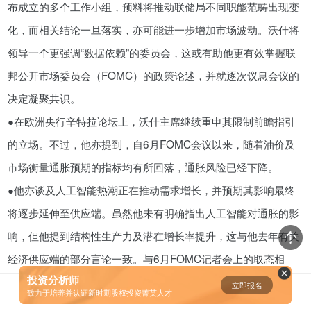
布成立的多个工作小组，预料将推动联储局不同职能范畴出现变
年入百万，也不一定能看懂“商业
化，而相关结论一旦落实，亦可能进一步增加市场波动。沃什将
模式”！推荐收藏！
领导一个更强调“数据依赖”的委员会，这或有助他更有效掌握联
08-02
邦公开市场委员会（FOMC）的政策论述，并就逐次议息会议的
决定凝聚共识。
资鲸精选 | 中国式企业股权融资：
对赌条款全梳理
●在欧洲央行辛特拉论坛上，沃什主席继续重申其限制前瞻指引
10-09
的立场。不过，他亦提到，自6月FOMC会议以来，随着油价及
市场衡量通胀预期的指标均有所回落，通胀风险已经下降。
资鲸精选 | 兰亭集势收购ezbuy，
●他亦谈及人工智能热潮正在推动需求增长，并预期其影响最终
弱弱联合还是负负得正？
将逐步延伸至供应端。虽然他未有明确指出人工智能对通胀的影
11-09
响，但他提到结构性生产力及潜在增长率提升，这与他去年有关
经济供应端的部分言论一致。与6月FOMC记者会上的取态相
资鲸精选 | 股权投资频频下车的“个
人LP”
投资分析师
比，这些言论略显偏鸽派。
立即报名
0
[]
致力于培养并认证新时期股权投资菁英人才
11-28
劳动市场维持稳定，过热迹象有限