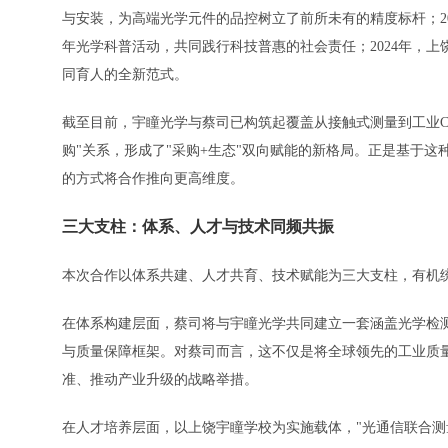
与安装，为高端光学元件的品控树立了前所未有的精度标杆；20
年光学科普活动，共同践行科技普惠的社会责任；2024年，上
同育人的全新范式。
截至目前，宇瞳光学与蔡司已构筑起覆盖从接触式测量到工业C
购"关系，形成了"采购+生态"双向赋能的新格局。正是基于
的方式将合作推向更高维度。
三大支柱：体系、人才与技术同频共振
本次合作以体系共建、人才共育、技术赋能为三大支柱，有机
在体系构建层面，蔡司将与宇瞳光学共同建立一套涵盖光学检测
与质量保障框架。对蔡司而言，这不仅是将全球领先的工业质
准、推动产业升级的战略举措。
在人才培养层面，以上饶宇瞳学校为实施载体，"光通信联合测