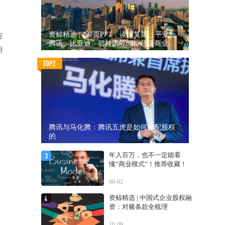
资鲸精选 | 127页PPT，读懂复星、平安、
行
腾讯、比亚迪、碧桂园等66位超级商业巨
胡
头未来产业布局！（非常值得收藏！）
腾讯与马化腾：腾讯五虎是如何分配股权
的
年入百万，也不一定能看
懂“商业模式”！推荐收藏！
08-02
资鲸精选 | 中国式企业股权融
资：对赌条款全梳理
10-09