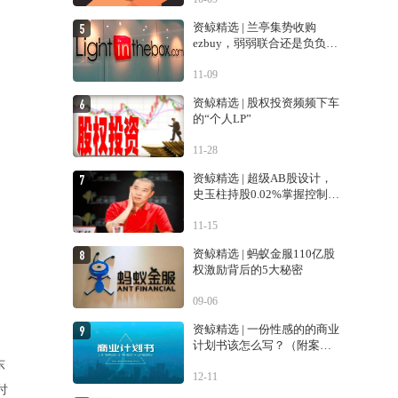
资鲸精选 | 兰亭集势收购
ezbuy，弱弱联合还是负负得
正？
11-09
资鲸精选 | 股权投资频频下车
的“个人LP”
11-28
资鲸精选 | 超级AB股设计，
史玉柱持股0.02%掌握控制权
的巨人交易生变
11-15
资鲸精选 | 蚂蚁金服110亿股
权激励背后的5大秘密
09-06
资鲸精选 | 一份性感的的商业
计划书该怎么写？（附案
例）
东
12-11
付