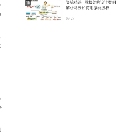
资鲸精选 | 股权架构设计案例
少
解析马云如何用微弱股权控
制阿里巴巴
协
09-27
采
化
准
标
测