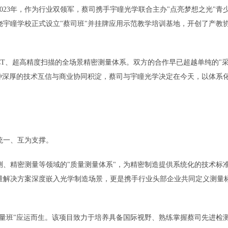
23年，作为行业双领军，蔡司携手宇瞳光学联合主办"点亮梦想之光"青
饶宇瞳学校正式设立"蔡司班"并挂牌应用示范教学培训基地，开创了产教
T、超高精度扫描的全场景精密测量体系。双方的合作早已超越单纯的"
这种深厚的技术互信与商业协同积淀，蔡司与宇瞳光学决定在今天，以体系
统一、互为支撑。
、精密测量等领域的"质量测量体系"，为精密制造提供系统化的技术标
量解决方案深度嵌入光学制造场景，更是携手行业头部企业共同定义测量
量班"应运而生。该项目致力于培养具备国际视野、熟练掌握蔡司先进检