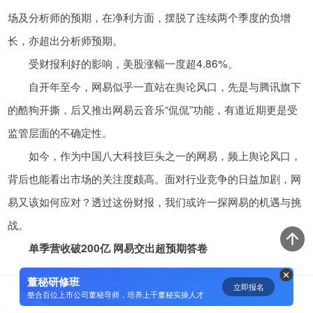
场及分析师的预期，在净利方面，摆脱了连续两个季度的负增
马云要办300年的湖畔大学，更名
长，亦超出分析师预期。
了
受财报利好的影响，美股涨幅一度超4.86%。
05-19
自开年至今，网易似乎一直站在舆论风口，先是与腾讯旗下
「瑞云冷链」获1.2亿天使轮融
的酷狗开撕，后又推出网易云音乐“侃侃”功能，有道近期更是受
资，引领冷链物流数字化升级
监管层面的不确定性。
05-19
如今，作为中国八大科技巨头之一的网易，频上舆论风口，
背后也能看出市场的关注度颇高。面对行业竞争的日益加剧，网
长安福特要带用户一饱“掀起女生
裙子”眼福
易又该如何应对？透过这份财报，我们或许一探网易的机遇与挑
05-19
战。
单季营收破200亿 网易交出超预期答卷
同城货运扎堆IPO，福佑卡车给华
我们先来看网易的基本营收数据。
尔街准备了什么新故事？
董秘研修班
立即报名
0
从最新披露出的财报数据显示，2021年一季度，网易营收
整合百位上市公司董秘导师，培养上千董秘实操人才
05-19