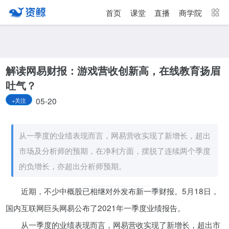
首页
课堂
直播
商学院
更多频道
点击进入频道
资讯
课堂
直播
商学院
解读网易财报：游戏营收创新高，在线教育扬眉
吐气？
报告
人才猎聘
政府园区
行业峰会
05-20
+关注
为你推荐
更多
从一季度的业绩表现而言，网易营收实现了新增长，超出
世纪浪人：勇闯激流险滩，中国
EDA产业乘风破浪
市场及分析师的预期，在净利方面，摆脱了连续两个季度
05-17
的负增长，亦超出分析师预期。
近期，不少中概股已相继对外发布新一季财报。5月18日，
分众传媒办公楼疑发生女子持刀砍
人 律师：涉嫌故意伤害罪
国内互联网巨头网易公布了2021年一季度业绩报告。
05-18
从一季度的业绩表现而言，网易营收实现了新增长，超出市