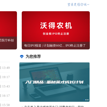
香港金管局：7月底官方外汇储备资产为4478亿
美元
 16:17
3小时前
 15:58
宝龙地产(01238.HK)7月合约销售额约5.5亿元
京东卷入显卡维修罗生门 消费者发问：我的显卡到底在哪？
3小时前
 16:19
TT语音母公司IPO：算法社交的暗流和壁垒
科金明IPO：募资额缩水、补流项目被砍，核心
产品增长失速，北美市场遇冷
BOSS直聘赴美上市，找工作跟老板谈能帮BOSS直聘走多远？
 14:48
3小时前
三十年棉里淘“金”，稳健医疗领航大健康产业新格局
【盈警】中庆股份(01855.HK)料中期除税后亏
 13:36
损500万至2000万元
水滴上市后大跌，靠“慈善”起家，却做成了保险生意
3小时前
FMS 2026｜江波龙首席科学家陈健博士：存储
查看更多>>
Foundry模式赋能端侧AI
4小时前
浙江证监局对财通证券股份有限公司采取出具
警示函措施
4小时前
【港股收评】三大指数齐涨！医药股狂欢，消
O上市通关计划
音频版 | 读懂上市公司报告（全40节）
费股表现低迷
4小时前
人们往往以为上市公司报告就是一些
中国线控底盘领导者拿森科技成功登陆香港交
枯燥的数字，殊不知里面其实蕴藏了
程，聚焦全面注册制IPO实务
许多秘密。它可以告诉你企业的资产
易所
题，特邀上市董秘、行业大