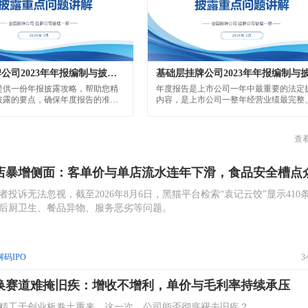
解码IPO
换赛道难掩旧疾：增收不增利，单价与毛利率持续承压
精工于创业板卷土重来，这一次，公司能否彻底褪去旧疾？
解码IPO
费用率远弱同行：每年上亿买理财，诉讼纠纷不少
bless芯片设计企业，最近三年华普微业绩表现稳定。不过业绩增长曲线下，
率低于同行、供应商高度集中、董秘历史处分等风险问题。
解码IPO
绩大增：核心产品单价走低，研发费用率下行与同行背道
遇贸易保护主义逆风，麦田能源的高增长叙事能否经得起资本市场的审视