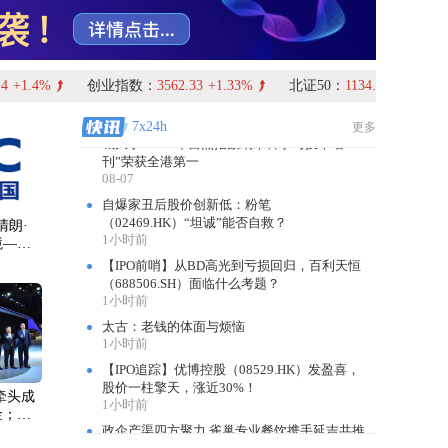
1小时前
汽牵头成
政企产渠四方聚力 雀巢专业餐饮携手延吉共推
金；年
米酒产业新范式
拟斥资
1小时前
声科技
礼邦医药AP301新药上市申请获国家药监局受
资
理
2小时前
14城联动，世茂商娱88好世节携手国民品牌大
白兔开启「甜蜜好世」
2小时前
主业疲软、结构性矛盾掣肘，苏垦农发中报再
现“营利双降”
星医疗科创
3小时前
每日IPO报道 | 计划融资60亿，IPO终止注册了
【盈警】绿心集团(00094.HK)料中期净亏损同
比收窄不少于85%
3小时前
为您推荐
德适-B(02526.HK)中期归母净亏损扩大至
5588.3万元
 13:49
3小时前
了不起的油橄榄叶：安修泽陇南溯源，解构1瓶
 19:17
精华背后的科学与信仰
3小时前
 15:43