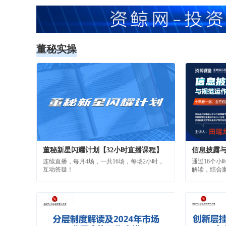
披合规管理
分层制度解读及2024年市场分层实施工作安排
课程将为您提供一份年报披露攻略，帮助您精
课程将为您
准把握信息披露的要点，确保年度报告的准
准把握信息
确、完整和透明。
确、完整和
IPO前线
袁记食品门
资讯
长期积累的消费者
投诉，核心集中