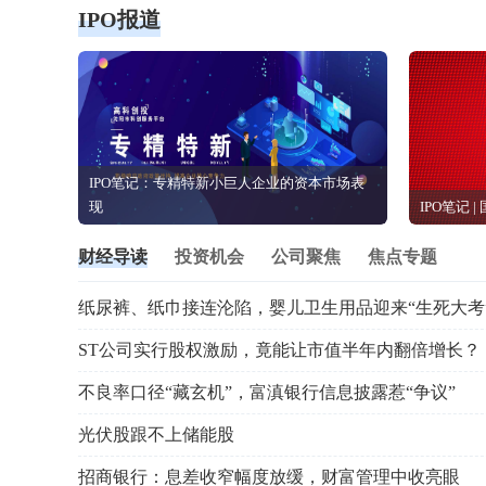
光伏股跟不上储能股
招商银行：息差收窄幅度放缓，财富管理中收亮眼
关税再升级，未来一周全球资金怎么走？
鲍威尔“勇闯”国会山，哪些发言值得关注？
疯狂爆发！恒科逼近6000点，港股还能飙？
鲸选课程
连续直播