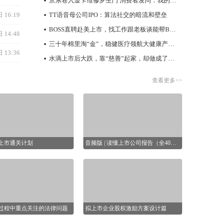
是多少，企业欠了多少债，企业赚了
08-07
统解析。
多少钱，企业还有多少钱(现金)等核
城大于“2026年自然指数纳米科学与技术增
心秘密。
刊”荣获全港第一
核过程中重点关注的法律问题
拟上市企业股权激励方案设计篇
08-07
自爆家丑后股价创新低：粉笔
查看更多>>
（02469.HK）“坦诚”能否自救？
本市场法律服务经验，擅长拟
1小时前
股权架构搭建、股权激励、
企业上市等法律业务。
【IPO前哨】从BD高光到亏损回归，百利天恒
行续签双边本币互换协议
2小时前
（688506.SH）面临什么考题？
双方再次续签双边本币互换协议并扩大规模，有助于进一步深化两国货币金融合作，扩大中马间本币使用，促进双边贸易和投资便利化，维护金融市场稳定。
1小时前
太古：老钱的体面与烦恼
王国”成为读懂中国消费的样本
1小时前
8小时前
【IPO追踪】优博控股（08529.HK）发盈喜，
8月6日，央视“新闻联播”微信公众号刊发总台特约评论员文章《透过一线调研读懂中央政治局会议关键部署》。文章将“零食王国”作为一线案例，用以解读7月30日中央政治局会议做出的“适应不同群体消费需求扩大优质供给，挖掘服务消费潜力”部署。
股价一柱擎天，涨近30%！
1小时前
中国机械工业联合会：预计机械工业全年主要指标增速约为5.5%
20小时前
政企产渠四方聚力 雀巢专业餐饮携手延吉共推
米酒产业新范式
8月6日，中国机械工业联合会召开2026年上半年机械工业经济运行形势新闻发布会。《证券日报》记者从会上了解到，今年上半年，我国智能制造与人工智能相关设备生产活跃，智能设备制造行业增加值同比增长16.7%，3D打印设备、工业机器人、工业自动调节仪表与控制系统产量同比分别增长48.5%、28.0%、25.1%。此外，新质生产力相关领域投资保持增长，锂离子电池、机器人与智能制造行业投资同比分别增长24.4%、3.8%。
1小时前
礼邦医药AP301新药上市申请获国家药监局受
新课堂
20小时前
理
暑期文旅市场热浪涌动，大众出游不再局限于传统观光打卡，工业旅游火速“出圈”。过去鲜为人知的生产工厂、封存多年的工业遗址人气高涨，多条工业研学线路预约火爆，老厂房变身网红打卡地。这不仅打破了大众对于工业场景的固有印象，也为文旅消费升级开辟了全新空间。
2小时前
14城联动，世茂商娱88好世节携手国民品牌大