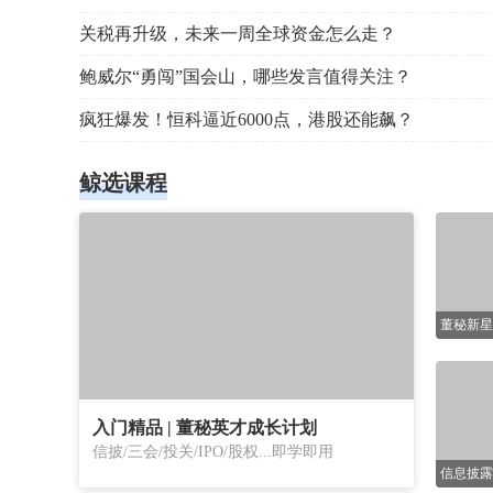
场2小时
入门精品 | 董秘英才成长计划
信披/三会/投关/IPO/股权...即学即用
通过16
财经要闻
进行详细
一线实战
则的信披
员全方位
北京楼市再出新政
披合规管
北京优化调整房地产政策：非京籍购房社保年限降至