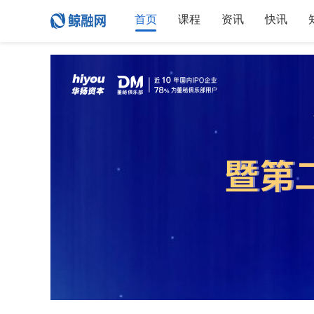
首页
课程
资讯
快讯
上证50：
2960.94
+1.4%
指数行情
沪深300：
4694.68
+0.93%
科创50：
174