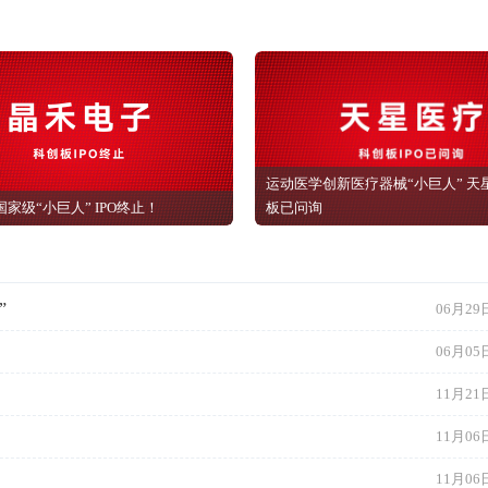
11月06日
11月06日
08月01日
08月01日
08月01日
董秘新星闪耀计划【32小时直播课程】
科创板拟上市企业培训——上市过程问题解决：科创板上市的法律事务
企业IP
16节课
，每月4场，一共16场，每
基小律——IPO系列课程
及重点问