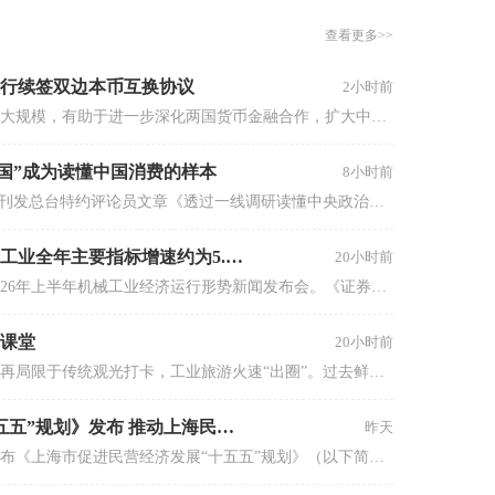
白兔开启「甜蜜好世」
《上海市促进民营经济发展“十五五”规划》发布 推动上海民营经济总量规模再上新台阶
昨天
2小时前
8月5日，上海市发展和改革委员会发布《上海市促进民营经济发展“十五五”规划》（以下简称《规划》）。《规划》提出，到2030年，上海民营经济总量规模再上新台阶，质量结构进一步优化。创新能力持续提升，推动新质生产力发展取得成效；开放活力明显增强，进一步发挥民营经济在外贸领域的重要作用，提升民营企业国际化水平；社会贡献不断提高，构筑稳就业、保民生的坚实底座；制度环境持续优化，厚植民营经济发展沃土，让企业与城市发展同频共振、双向奔赴。
主业疲软、结构性矛盾掣肘，苏垦农发中报再
现“营利双降”
3小时前
【盈警】绿心集团(00094.HK)料中期净亏损同
比收窄不少于85%
3小时前
查看更多>>
德适-B(02526.HK)中期归母净亏损扩大至
5588.3万元
3小时前
了不起的油橄榄叶：安修泽陇南溯源，解构1瓶
精华背后的科学与信仰
3小时前
香港金管局：7月底官方外汇储备资产为4478亿
美元
3小时前
宝龙地产(01238.HK)7月合约销售额约5.5亿元
3小时前
董秘观察室
科金明IPO：募资额缩水、补流项目被砍，核心
产品增长失速，北美市场遇冷
被告了！IPO造假一个都跑
3小时前