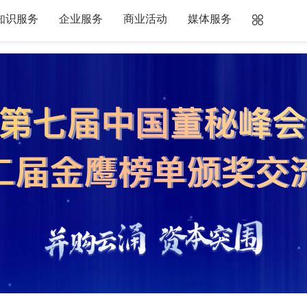
知识服务
企业服务
商业活动
媒体服务
3.13
+2.46%
中证500：
7979.47
+1.92%
深成指数：
14308.14
+1
关于“清朗·优化营商网
资鲸网关于开展“
络环境——整治涉企网
优化营商网络环
络‘黑嘴’”专项行动的治
治涉企网络‘黑嘴’
理公告
行动的公告