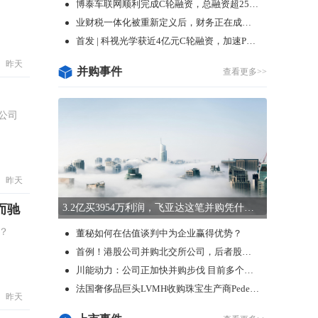
川能动力：公司正加快并购步伐 目前多个项目正在推进中
法国奢侈品巨头LVMH收购珠宝生产商Pedemonte
昨天
上市事件
查看更多>>
讧
昨天
赴港上市更便捷，哪些公司可得益？
事，
快手上线小时达，抖音美团不答应
嘀嗒出行股价跌麻了！
“共享出行第一股”上市即破发！嘀嗒出行为何不受宠？
昨天
瞄准银发保健品，年入过亿冲刺上市，保健品行业还有哪些新故事可讲？