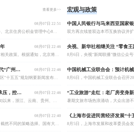
08月07日 22:40
面对净息差持续承压的经营环境，商业银行在负债端正呈现出截然不同的策略选择。国有大行在沉寂半年后重新上架5年期大额存单，以低期限溢价锁定长期稳定资金；而河南、浙江、贵州、云南等地的多家中小银行则持续下调长期限存款利率，部分5年期产品已步入“1字头”，甚至出现3年期与5年期利率倒挂。一放一收之间，折射出不同类型银行在资产负债管理路径上的深刻分化。
信息披露与规范运作规则详解与实操【16小时课程打包】
入门精品 | 董秘英才成长计划
小时的课程对信息披露规则进行详细
信披/三会/投关/IPO/股权...即学即用
案例分析，介绍一线实战经验，提
运用规则的信披和规范运作管理方
全方位、深层次、有见地的掌握信