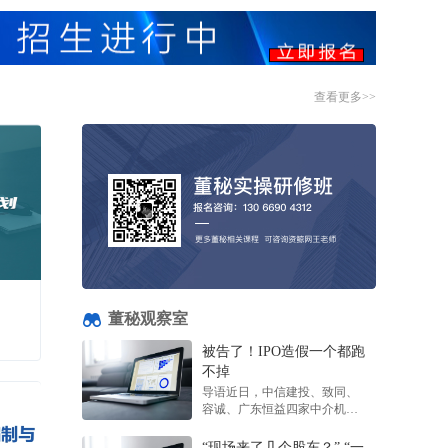
不掉
【盈警】中庆股份(01855.HK)料中期除税后亏
导语近日，中信建投、致同、
损500万至2000万元
容诚、广东恒益四家中介机构
3小时前
起诉紫晶存储案件确定将于6月
22日开庭，涉案被告多达48
FMS 2026｜江波龙首席科学家陈健博士：存储
“现场来了几个股东？” “一
家，涉案金额高达10.86亿元。
Foundry模式赋能端侧AI
个”
这一则诉讼消息，再一...
4小时前
导语“现场来了几个股东？”“一
个股东。”近日，特力A召开
浙江证监局对财通证券股份有限公司采取出具
2025年年度股东会。根据媒体
警示函措施
报道，整场会议现场参会人员
4小时前
基础层挂牌公司2023年年报编制与披露重点问题讲解
仅9人。其中包括2名公司高
【港股收评】三大指数齐涨！医药股狂欢，消
管、2名独立董事、2名...
披露
费股表现低迷
、最
4小时前
做出
量也
投资事件
查看更多>>
看更多>>
众多
条相关