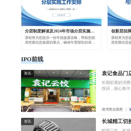
港湾商业观察
|
长城精工切
资讯
时隔三年，长城
港湾商业观察
|
华普微研发
资讯
作为典型的Fa
还存在研发费用
港湾商业观察
|
麦田能源业
资讯
当全球化红利遭