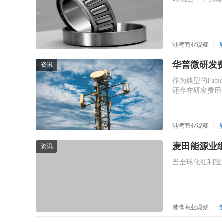
港湾商业观察
|
晋铭航空增
资讯
申报期股东诉讼
港湾商业观察
|
保济元和的估
资讯
在港股中医药板
更在于监管层对
港湾商业观察
|