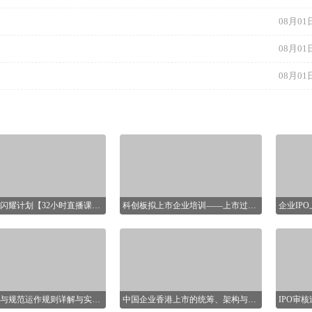
，互动答疑！
咖进行系
信息披露与规范运作规则详解与实操【16小时课程打包】
中国企业香港上市的统筹、架构与实施
IPO审
个小时的课程对信息披露规则
宏观与政策
解读，结合案例分析，介绍
本课程适合于那些想了解如何赴境外
查看更多>>
15+资
经验，提供高效合规运用规
上市的企业及那些正在策划境外上市
上市企业
和规范运作管理方案，让学
和已成功于境外上市的企业的经营
投融资、
、深层次、有见地的掌握信
者、管理者。
中国人民银行与马来西亚国家银
08月07日 22:51
理逻辑。
北京市住房和城乡建设委员会、北京市规划和自然资源委员会、北京住房公积金管理中心8月7日晚联合印发《关于进一步优化调整本市房地产政策的通知》，明确非京籍家庭购买五环内商品住房的社保或个税缴纳最低年限由“2年”，调减为“1年”。调整后，非京籍家庭在全市范围内购买商品住房的社保或个税缴纳最低年限统一为“1年”，购买商品住房的套数保持不变。
1年
央视、新华社相继关注 “零食
08月07日 22:46
8月7日，北京市住建委网站发布通知，进一步优化调整房地产相关政策。根据通知，北京将优化住房限购政策：非本市户籍居民家庭购买五环内商品住房的，在本市缴纳社会保险或个人所得税的年限，调整为购房之日前连续缴纳满1年及以上。父母将家庭名下本市商品住房赠与子女的，不核验子女的购房资格。同时，加大住房公积金支持力度：适度提高住房公积金最高贷款额度。
荔湾区谋局“十五五”：城市更新与产业并举 打造新时代“广州会客厅”
08月07日 22:46
8月6日，“十五五”开局之年看广州——越秀区、荔湾区、白云区“十五五”规划纲要新闻发布会举行。广州市荔湾区委副书记、区长李锋在会上解读荔湾区未来五年发展蓝图。《中国经营报》记者了解到，荔湾区提出建设具有经典魅力和时代活力的宜业宜居宜乐宜游现代化中心城区，确立三大发展定位，设定GDP年均增速5%以上、年固定资产投资500亿元以上目标。
中小银行存款利率调整分化，专家：银行净息差仍然承压，控制存款成本是主流策略
“工业旅游”走红：老厂房变身
08月07日 22:46
近期，中小银行在存款利率调整上有所分化。一方面，7月下旬以来，浙江、云南、贵州、河南等地多家银行宣布下调存款利率。记者注意到，部分银行年内已数次出手下调存款利率，而上一次调整集中在今年4月和5月，有机构5年期存款利率在一年内下降了50BP。另一方面，日前广东等地部分中小银行选择上调部分期限存款利率，山东部分农商行推出限时存款利率上浮活动。