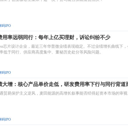
解码IPO
收不增利：研发费用率弱同行，历史竞业风险叠加股东内
也充分证明了发行人股权稳定性、实控人管控能力存疑。
解码IPO
值猜想：无法简单对标片仔癀，资产负债率89.6%
块竞争加剧的背景下，保济元和的上市之路能否顺利，不仅取决于品牌叙
其财务稳健性与业务可持续性的细致考量。
解码IPO