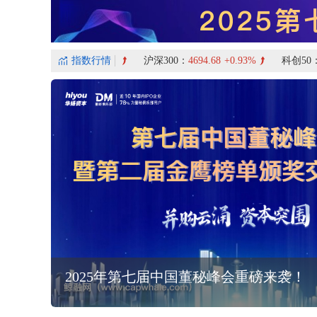
2025年第七届中国董秘峰会重磅来袭！
IPO报道
IPO笔记：专精特新小巨人企业的资本市场表
现
IPO笔记 
财经导读
投资机会
公司聚焦
焦点专题
纸尿裤、纸巾接连沦陷，婴儿卫生用品迎来“生死大考
ST公司实行股权激励，竟能让市值半年内翻倍增长？
不良率口径“藏玄机”，富滇银行信息披露惹“争议”