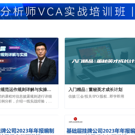
逻辑。
创新层挂牌公司2023年年报编制与披露重点问题讲解
提供一份年报披露攻略，帮助您精
年度报告是上市公司一年中最重要的法定
披露的要点，确保年度报告的准
内容，是上市公司一整年经营业绩最完整
透明。
直观的展现，也是投资者进行价值判断、
投资决策的重要依据；同时，年报编制质
直接反映了上市公司信
查
店暴增侧面：客单价与单店流水连年下滑，食品安全槽点
投诉无法忽视，截至2026年8月6日，黑猫平台检索“袁记云饺”显示410
后厨卫生、餐品异物、服务恶劣等问题。