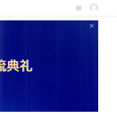
中国线控底盘领导者拿森科技成功登陆香港交
易所
.4%
创业指数：
3562.33
+1.33%
北证50：
1134.18
+1.01%
08-07
城大于“2026年自然指数纳米科学与技术增
7x24h
更多
刊”荣获全港第一
08-07
自爆家丑后股价创新低：粉笔
（02469.HK）“坦诚”能否自救？
1小时前
清朗·
【IPO前哨】从BD高光到亏损回归，百利天恒
境—整
（688506.SH）面临什么考题？
”专项
1小时前
太古：老钱的体面与烦恼
1小时前
【IPO追踪】优博控股（08529.HK）发盈喜，
股价一柱擎天，涨近30%！