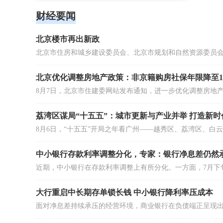
大行重启中长期存单锁长钱 中小银行降利率压成本
董秘实操
董秘新星闪耀计划【32小时直播课程】
连续直播，每月4场，一共16场，每场2小时，
通过16个
互动答疑！
解读，结合
供高效合规
案，让学员