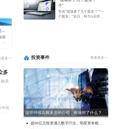
3小时前
这些持续高额派息的公司，都做对了什么？
超90亿元投资涌入数字疗法，明星资本都在怎么投？
博泰车联网顺利完成C轮融资，总融资超25亿元
业财税一体化被重新定义后，财务正在成为数字化的“超级入口”
首发 | 科视光学获近4亿元C轮融资，加速PCB、光伏及半导体领域光刻项目量产
昨天
并购事件
查看更多>>
公司
昨天
而驰
3.2亿买3954万利润，飞亚达这笔并购凭什么让市场兴奋？
？
董秘如何在估值谈判中为企业赢得优势？
首例！港股公司并购北交所公司，后者股价大涨39%！