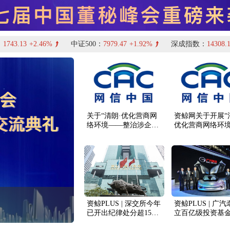
董秘俱乐部猎聘服务
资鲸PLUS | 深交所今年
资鲸PLUS | 广
已开出纪律处分超150
立百亿级投资基
份；预计2024年A股新
内44家上市公司
股将继续常态发行；九
37亿元回购；谛
天行歌完成超1亿元A轮
获超亿元B+轮融
融资
运动医学创新医疗器械“小巨人” 天
| 国家级“小巨人” IPO终止！
板已问询
”
06月29日
06月05日
11月21日